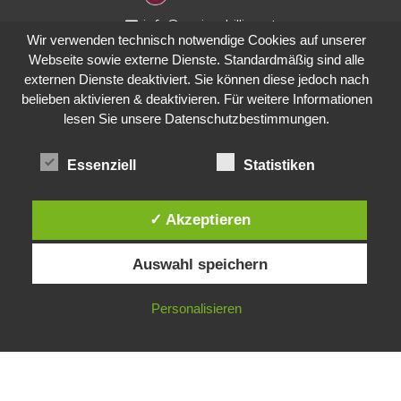
info@meinschilling.at
Wir verwenden technisch notwendige Cookies auf unserer
+43 664 88583236
Webseite sowie externe Dienste. Standardmäßig sind alle
externen Dienste deaktiviert. Sie können diese jedoch nach
Impressum
belieben aktivieren & deaktivieren. Für weitere Informationen
lesen Sie unsere Datenschutzbestimmungen.
Datenschutz
Essenziell
Statistiken
✓ Akzeptieren
Auswahl speichern
Personalisieren