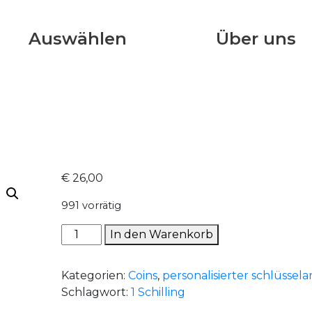
Auswählen
Über uns
€
26,00
991 vorrätig
1994
In den Warenkorb
-
1
Kategorien:
Coins
,
personalisierter schlüssel
Schilling
Schlagwort:
1 Schilling
Menge