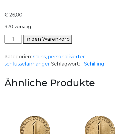
€
26,00
970 vorrätig
1978
In den Warenkorb
-
1
Kategorien:
Coins
,
personalisierter
Schilling
schlüsselanhänger
Schlagwort:
1 Schilling
Menge
Ähnliche Produkte