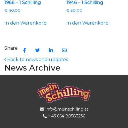
1966 – 1 Schilling
1946 – 1 Schilling
€
40,00
€
30,00
In den Warenkorb
In den Warenkorb
Share:
Back to news and updates
News Archive
info@meinschilling.at
+43 664 88583236