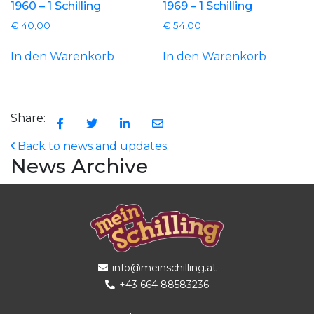
1960 – 1 Schilling
1969 – 1 Schilling
€
40,00
€
54,00
In den Warenkorb
In den Warenkorb
Share:
Back to news and updates
News Archive
info@meinschilling.at
+43 664 88583236