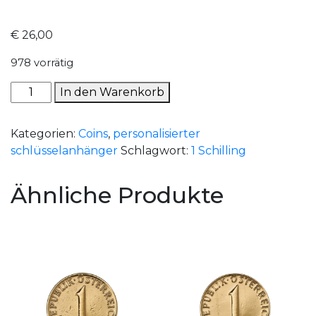
€
26,00
978 vorrätig
1976
In den Warenkorb
-
1
Kategorien:
Coins
,
personalisierter
Schilling
schlüsselanhänger
Schlagwort:
1 Schilling
Menge
Ähnliche Produkte