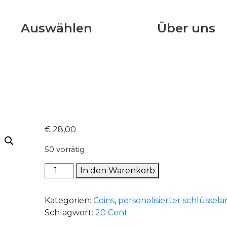
Auswählen
Über uns
€
28,00
50 vorrätig
2016
In den Warenkorb
-
20
Kategorien:
Coins
,
personalisierter schlüssel
Cent
Schlagwort:
20 Cent
Menge